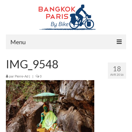
Menu
Accueil
IMG_9548
18
Préparation bike trip
AVR 2016
par
Pierre-Ad
|
|
0
La route
Mes rencontres
Me soutenir
Presse