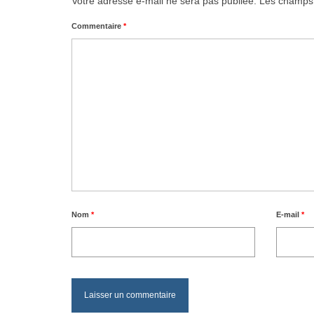
Votre adresse e-mail ne sera pas publiée.
Les champs 
Commentaire
*
Nom
*
E-mail
*