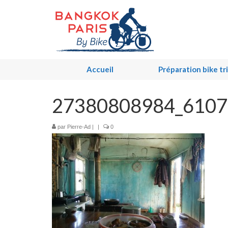
Accueil
Préparation bike tr
27380808984_6107d
par
Pierre-Ad
|
|
0