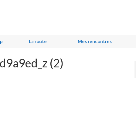
ip
La route
Mes rencontres
9a9ed_z (2)