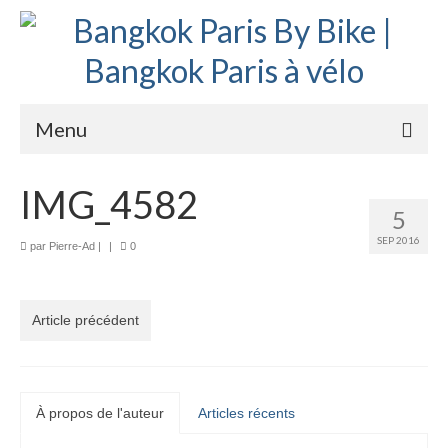
Menu
Accueil
IMG_4582
5
Préparation bike trip
SEP 2016
par
Pierre-Ad
|
|
0
La route
Mes rencontres
Article précédent
Me soutenir
Presse
À propos de l'auteur
Articles récents