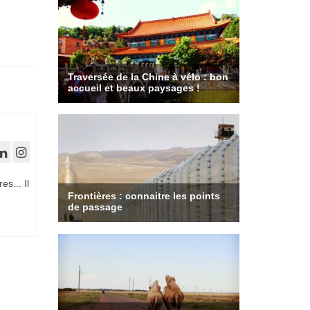
es... Il