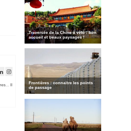
es... Il