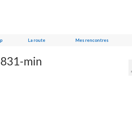
ip
La route
Mes rencontres
831-min