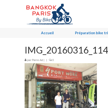
Accueil
Préparation bike tr
IMG_20160316_114
par
Pierre-Ad
|
|
0