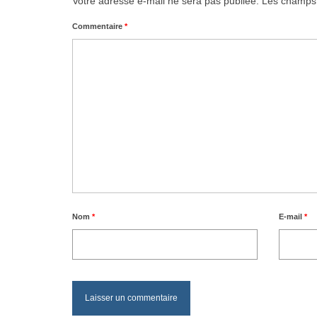
Votre adresse e-mail ne sera pas publiée.
Les champs 
Commentaire
*
Nom
*
E-mail
*