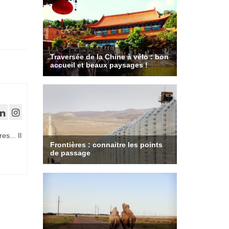
es... Il