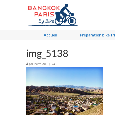
Accueil
Préparation bike tr
img_5138
par
Pierre-Ad
|
|
0