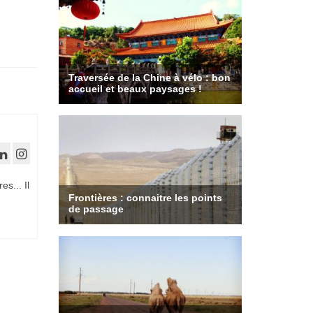
es... Il