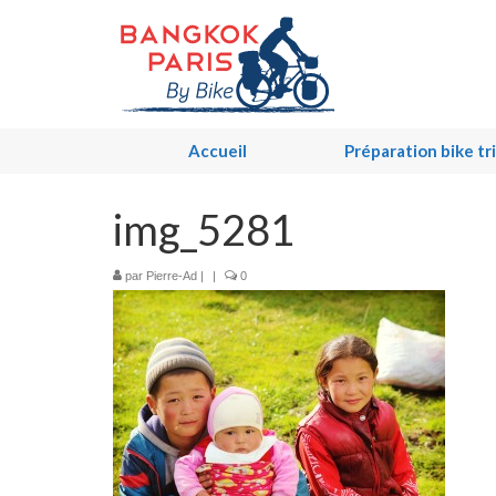
Accueil
Préparation bike tr
img_5281
par
Pierre-Ad
|
|
0