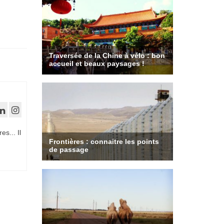
es... Il