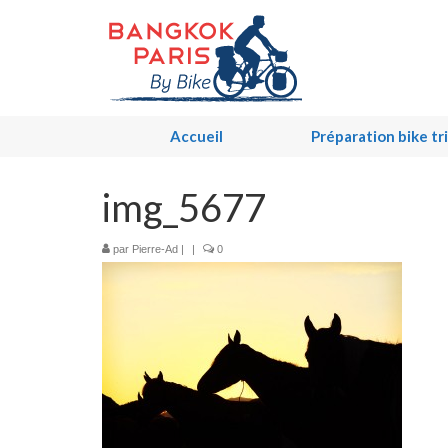
Accueil
Préparation bike tr
img_5677
par
Pierre-Ad
|
|
0