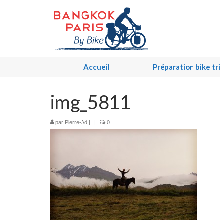
Accueil
Préparation bike tr
img_5811
par
Pierre-Ad
|
|
0